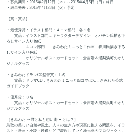
・募集期間：2015年2月12日（木）～2015年4月5日（日）終日
・結果発表：2015年4月28日（火）予定
［賞・賞品］
・最優秀賞：イラスト部門・４コマ部門 各１名
賞品：イラスト部門…キャラクターデザイン オバチン氏描き下
ろしサイン入り色紙
４コマ部門……きみわたミニっと！作画 春川氏描き下ろ
しサイン入り色紙
オリジナルポストカードセット，倉吉湯＆湯梨浜町のオリ
ジナルグッズ
・きみわたドラマCD監督賞：１名
賞品：ドラマCD，きみわたミニっと四コマぼん，きみわた公式
ガイドブック
・優秀賞：３名
賞品：オリジナルポストカードセット，倉吉湯＆湯梨浜町のオリ
ジナルグッズ
［きみわた 〜君と私と想い街〜 とは？］
鳥取の美しい自然や風土、人々の生き方や現実に抱える問題を、イラ
スト・漫画・小説・映像などで表現していく地元発のプロジェクト。