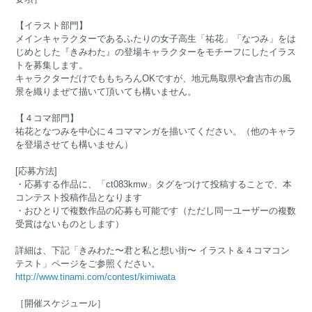
【イラスト部門】
メインキャラクターであるふたりの女子高生「祐花」「なつみ」をは
じめとした『きみわた』の登場キャラクターをモチーフにしたイラス
トを募集します。
キャラクターだけでももちろんOKですが、地元鳥取県や倉吉市の風
景を織りまぜて描いて頂いても構いません。
【４コマ部門】
祐花となつみを中心に４コママンガを描いてください。（他のキャラ
を登場させても構いません）
[応募方法]
・応募する作品に、「ct083kmw」タグをつけて投稿することで、本
コンテスト投稿作品となります
・おひとりで複数作品の応募も可能です（ただし同一ユーザーの複数
受賞はないものとします）
詳細は、下記「きみわた〜君と私と想い街〜 イラスト＆４コマコン
テスト」ページをご参照ください。
http://www.tinami.com/contest/kimiwata
［開催スケジュール］