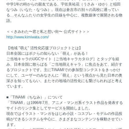
中学1年の時からの親友である、宇佐美祐花（うさみ・ゆか）と稲田
なつみ（いなた・なつみ）。現在は倉吉市の別々の高校に通ってい
る…そんなふたりの女学生の目線を中心に、複数媒体で展開される物
語。
＜＜きみわた〜君と私と想い街〜 公式サイト＞＞
http://www.kimiwata.com/
【地域 "萌え" 活性化応援プロジェクトとは】
日本全国にはボクらの知らない「萌え」がある！
ご当地キャラのUGCサイト［ご当地キャラカタログ］とタッグを組
み、日本全国に散らばる「ご当地萌えキャラ」に焦点をあて、紹介す
るプロジェクトです。主にTINAMIでの参加型コンテストをきっかけ
にして、ユーザーのみなさんに「萌え」という視点から見た日本の奥
深さを知ってもらい、またその地域の活性化にも繋げられればと考え
ています。
■「TINAMI（ちなみ）」について
「TINAMI」は1996年7月、アニメ・マンガ系イラスト作品を発表する
サイトのリンク集としてサービスを開始しました。
現在ではイラスト・マンガをはじめ小説・コスプレ・モデルの作品投
稿ができるシステムを中心に、さまざまなコンテンツを稼動させてい
ます。