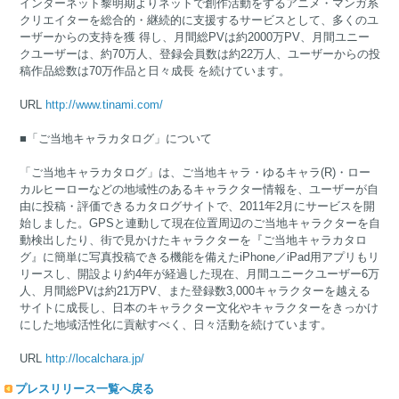
インターネット黎明期よりネットで創作活動をするアニメ・マンガ系
クリエイターを総合的・継続的に支援するサービスとして、多くのユ
ーザーからの支持を獲 得し、月間総PVは約2000万PV、月間ユニー
クユーザーは、約70万人、登録会員数は約22万人、ユーザーからの投
稿作品総数は70万作品と日々成長 を続けています。
URL
http://www.tinami.com/
■「ご当地キャラカタログ」について
「ご当地キャラカタログ」は、ご当地キャラ・ゆるキャラ(R)・ロー
カルヒーローなどの地域性のあるキャラクター情報を、ユーザーが自
由に投稿・評価できるカタログサイトで、2011年2月にサービスを開
始しました。GPSと連動して現在位置周辺のご当地キャラクターを自
動検出したり、街で見かけたキャラクターを『ご当地キャラカタロ
グ』に簡単に写真投稿できる機能を備えたiPhone／iPad用アプリもリ
リースし、開設より約4年が経過した現在、月間ユニークユーザー6万
人、月間総PVは約21万PV、また登録数3,000キャラクターを越える
サイトに成長し、日本のキャラクター文化やキャラクターをきっかけ
にした地域活性化に貢献すべく、日々活動を続けています。
URL
http://localchara.jp/
プレスリリース一覧へ戻る