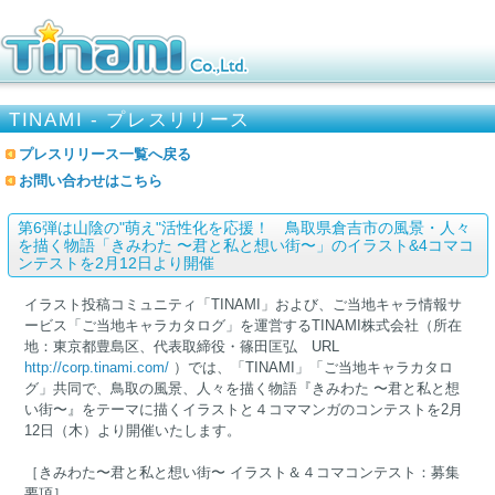
TINAMI - プレスリリース
プレスリリース一覧へ戻る
お問い合わせはこちら
第6弾は山陰の"萌え"活性化を応援！ 鳥取県倉吉市の風景・人々
を描く物語「きみわた 〜君と私と想い街〜」のイラスト&4コマコ
ンテストを2月12日より開催
イラスト投稿コミュニティ「TINAMI」および、ご当地キャラ情報サ
ービス「ご当地キャラカタログ」を運営するTINAMI株式会社（所在
地：東京都豊島区、代表取締役・篠田匡弘 URL
http://corp.tinami.com/
）では、「TINAMI」「ご当地キャラカタロ
グ」共同で、鳥取の風景、人々を描く物語『きみわた 〜君と私と想
い街〜』をテーマに描くイラストと４コママンガのコンテストを2月
12日（木）より開催いたします。
［きみわた〜君と私と想い街〜 イラスト＆４コマコンテスト：募集
要項］