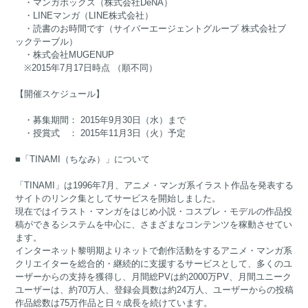
・マンガボックス（株式会社DeNA）
・LINEマンガ（LINE株式会社）
・読書のお時間です（サイバーエージェントグループ 株式会社ブ
ックテーブル）
・株式会社MUGENUP
※2015年7月17日時点 （順不同）
【開催スケジュール】
・募集期間： 2015年9月30日（水）まで
・授賞式 ： 2015年11月3日（火）予定
■「TINAMI（ちなみ）」について
「TINAMI」は1996年7月、アニメ・マンガ系イラスト作品を発表する
サイトのリンク集としてサービスを開始しました。
現在ではイラスト・マンガをはじめ小説・コスプレ・モデルの作品投
稿ができるシステムを中心に、さまざまなコンテンツを稼動させてい
ます。
インターネット黎明期よりネットで創作活動をするアニメ・マンガ系
クリエイターを総合的・継続的に支援するサービスとして、多くのユ
ーザーからの支持を獲得し、月間総PVは約2000万PV、月間ユニーク
ユーザーは、約70万人、登録会員数は約24万人、ユーザーからの投稿
作品総数は75万作品と日々成長を続けています。