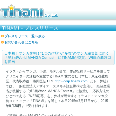
TINAMI - プレスリリース
プレスリリース一覧へ戻る
お問い合わせはこちら
日本初！マンガ界初！“1つの作品”が“多数”のマンガ編集部に届く
「第3回World MANGA Contest」にTINAMIが協賛、WEB応募窓口
を担当
イラストからマンガ、小説、モデルまで、作品投稿サービスを通して
クリエイターの活動を支援するTINAMI株式会社（本社：東京都豊島
区、代表取締役：篠田匡弘 URL
http://corp.tinami.com/
以下、弊社）
では、一般社団法人デザイナーズスキル認証機構が主催し、経済産業
省が後援する「第3回World MANGA Contest」に協賛し、応募方法の
ひとつである「WEB応募」を、弊社が運営するイラスト・マンガ投
稿コミュニティ「TINAMI」を通して本日2015年7月17日から、2015
年9月30日まで受け付けます。
《第3回 World MANGA Contest 公式サイト》