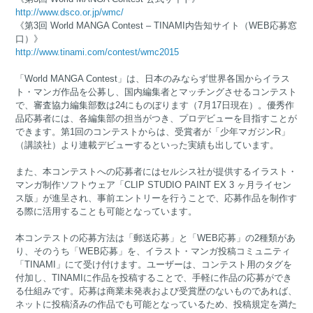
http://www.dsco.or.jp/wmc/
《第3回 World MANGA Contest – TINAMI内告知サイト（WEB応募窓
口）》
http://www.tinami.com/contest/wmc2015
「World MANGA Contest」は、日本のみならず世界各国からイラス
ト・マンガ作品を公募し、国内編集者とマッチングさせるコンテスト
で、審査協力編集部数は24にものぼります（7月17日現在）。優秀作
品応募者には、各編集部の担当がつき、プロデビューを目指すことが
できます。第1回のコンテストからは、受賞者が「少年マガジンR」
（講談社）より連載デビューするといった実績も出しています。
また、本コンテストへの応募者にはセルシス社が提供するイラスト・
マンガ制作ソフトウェア「CLIP STUDIO PAINT EX 3 ヶ月ライセン
ス版」が進呈され、事前エントリーを行うことで、応募作品を制作す
る際に活用することも可能となっています。
本コンテストの応募方法は「郵送応募」と「WEB応募」の2種類があ
り、そのうち「WEB応募」を、イラスト・マンガ投稿コミュニティ
「TINAMI」にて受け付けます。ユーザーは、コンテスト用のタグを
付加し、TINAMIに作品を投稿することで、手軽に作品の応募ができ
る仕組みです。応募は商業未発表および受賞歴のないものであれば、
ネットに投稿済みの作品でも可能となっているため、投稿規定を満た