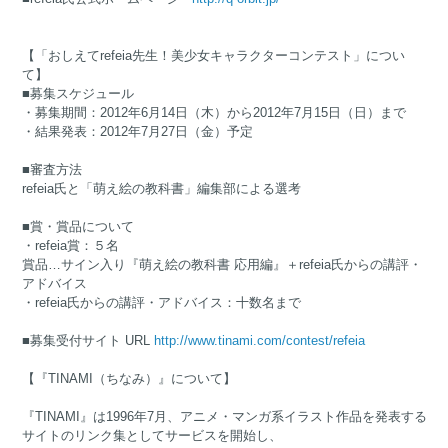
【「おしえてrefeia先生！美少女キャラクターコンテスト」につい
て】
■募集スケジュール
・募集期間：2012年6月14日（木）から2012年7月15日（日）まで
・結果発表：2012年7月27日（金）予定
■審査方法
refeia氏と「萌え絵の教科書」編集部による選考
■賞・賞品について
・refeia賞：５名
賞品…サイン入り『萌え絵の教科書 応用編』＋refeia氏からの講評・
アドバイス
・refeia氏からの講評・アドバイス：十数名まで
■募集受付サイト URL
http://www.tinami.com/contest/refeia
【『TINAMI（ちなみ）』について】
『TINAMI』は1996年7月、アニメ・マンガ系イラスト作品を発表する
サイトのリンク集としてサービスを開始し、