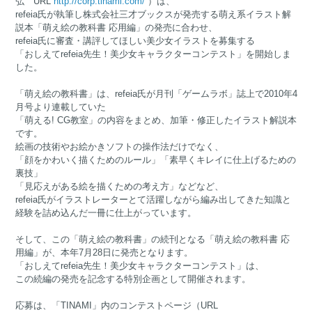
弘 URL
http://corp.tinami.com/
）は、
refeia氏が執筆し株式会社三才ブックスが発売する萌え系イラスト解
説本「萌え絵の教科書 応用編」の発売に合わせ、
refeia氏に審査・講評してほしい美少女イラストを募集する
「おしえてrefeia先生！美少女キャラクターコンテスト」を開始しま
した。
「萌え絵の教科書」は、refeia氏が月刊「ゲームラボ」誌上で2010年4
月号より連載していた
「萌える! CG教室」の内容をまとめ、加筆・修正したイラスト解説本
です。
絵画の技術やお絵かきソフトの操作法だけでなく、
「顔をかわいく描くためのルール」「素早くキレイに仕上げるための
裏技」
「見応えがある絵を描くための考え方」などなど、
refeia氏がイラストレーターとて活躍しながら編み出してきた知識と
経験を詰め込んだ一冊に仕上がっています。
そして、この「萌え絵の教科書」の続刊となる「萌え絵の教科書 応
用編」が、本年7月28日に発売となります。
「おしえてrefeia先生！美少女キャラクターコンテスト」は、
この続編の発売を記念する特別企画として開催されます。
応募は、「TINAMI」内のコンテストページ（URL