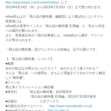
http://www.tinami.com/contest/refeia
）にて、
2012年6月14日（木）から2012年7月15日（日）まで受け付けます。
refeia氏および「萌え絵の教科書」編集部により選ばれたコンテスト
受賞者には、
refeia氏の直筆サイン入り「萌え絵の教科書 応用編」と、氏から作品
への講評が贈られます。
また、受賞者以外の一部の応募者にも、refeia氏から講評・アドバイ
スが寄せられます。
「萌え絵の教科書」及びコンテストの詳細は、以下の通りです。
【「萌え絵の教科書」について】
■概要
自分の絵はなぜ萌えないんだろう？ あの人とどう違うのかな？
そんな「萌え絵」への疑問を、きちんと理論立ててわかりやすく解説
した“教科書”。
■ジャンル
萌え系イラストレーション解説書
■発売日 「萌え絵の教科書」好評発売中
「萌え絵の教科書 応用編」2012年7月28日発売
■出版社 三才ブックス
■出版社公式ホームページ
http://www.sansaibooks.co.jp/
■refeia氏公式ホームページ
http://q-orbit.jp/