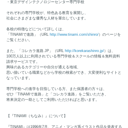
・東京デザインテクノロジーセンター専門学校
それぞれの専門学校が、特色ある教育を展開し、
社会にさまざまな優秀な人材を輩出しています。
各校の特徴などについて詳しくは、
「TINAMIで進路」（URL
http://www.tinami.com/shinro/
）のページを
ご覧ください。
また、「コレカラ進路.JP」（URL
http://korekarashinro.jp/
）は、
100万人以上に利用されている専門学校＆スクールの情報＆無料資料
請求サービスです。
興味のあるカテゴリーや自分が通える地域、
思い描いている職業などから学校の検索ができ、大変便利なサイトと
なっています。
専門学校への進学を目指している方、また保護者の方々は、
ぜひ「TINAMIで進路」と「コレカラ進路」をご覧いただき、
将来決定の一助としてご利用いただければと思います。
【『TINAMI（ちなみ）』について】
『TINAMI』は1996年7月、アニメ・マンガ系イラスト作品を発表する