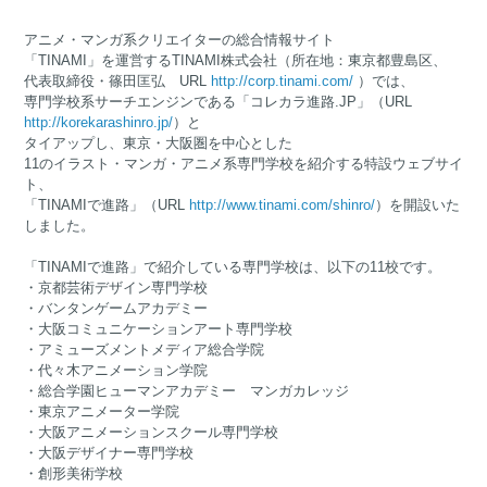
アニメ・マンガ系クリエイターの総合情報サイト
「TINAMI」を運営するTINAMI株式会社（所在地：東京都豊島区、
代表取締役・篠田匡弘 URL
http://corp.tinami.com/
）では、
専門学校系サーチエンジンである「コレカラ進路.JP」（URL
http://korekarashinro.jp/
）と
タイアップし、東京・大阪圏を中心とした
11のイラスト・マンガ・アニメ系専門学校を紹介する特設ウェブサイ
ト、
「TINAMIで進路」（URL
http://www.tinami.com/shinro/
）を開設いた
しました。
「TINAMIで進路」で紹介している専門学校は、以下の11校です。
・京都芸術デザイン専門学校
・バンタンゲームアカデミー
・大阪コミュニケーションアート専門学校
・アミューズメントメディア総合学院
・代々木アニメーション学院
・総合学園ヒューマンアカデミー マンガカレッジ
・東京アニメーター学院
・大阪アニメーションスクール専門学校
・大阪デザイナー専門学校
・創形美術学校