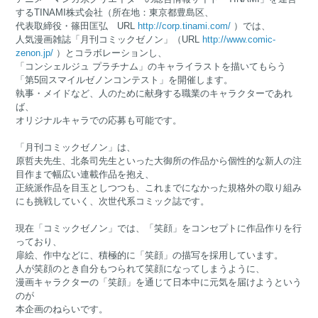
するTINAMI株式会社（所在地：東京都豊島区、
代表取締役・篠田匡弘 URL
http://corp.tinami.com/
）では、
人気漫画雑誌「月刊コミックゼノン」（URL
http://www.comic-
zenon.jp/
）とコラボレーションし、
「コンシェルジュ プラチナム」のキャライラストを描いてもらう
「第5回スマイルゼノンコンテスト」を開催します。
執事・メイドなど、人のために献身する職業のキャラクターであれ
ば、
オリジナルキャラでの応募も可能です。
「月刊コミックゼノン」は、
原哲夫先生、北条司先生といった大御所の作品から個性的な新人の注
目作まで幅広い連載作品を抱え、
正統派作品を目玉としつつも、これまでになかった規格外の取り組み
にも挑戦していく、次世代系コミック誌です。
現在「コミックゼノン」では、「笑顔」をコンセプトに作品作りを行
っており、
扉絵、作中などに、積極的に「笑顔」の描写を採用しています。
人が笑顔のとき自分もつられて笑顔になってしまうように、
漫画キャラクターの「笑顔」を通じて日本中に元気を届けようという
のが
本企画のねらいです。