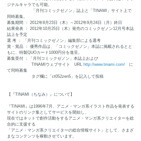
ジナルキャラでも可能。
「月刊コミックゼノン」誌上と「TINAMI」サイト上で
同時募集。
募集期間 ： 2012年8月23日（木）～2012年9月24日（月）終日
結果発表 ： 2012年10月25日（木）発売のコミックゼノン12月号本誌
誌上を予定
選 考 ： 「月刊コミックゼノン」編集部による選考
賞・賞品 ： 優秀作品は、「コミックゼノン」本誌に掲載されるとと
もに、特製QUOカード1000円分を進呈。
募集受付 ：「月刊コミックゼノン」本誌上および
TINAMIウェブサイト URL
http://www.tinami.com/
に
て同時募集
タグ欄に「ct052zen5」を記入して投稿
【『TINAMI（ちなみ）』について】
『TINAMI』は1996年7月、アニメ・マンガ系イラスト作品を発表する
サイトのリンク集としてサービスを開始し、
現在ではネットで創作活動をするアニメ・マンガ系クリエイターを総
合的に支援する
「アニメ・マンガ系クリエイターの総合情報サイト」として、さまざ
まなコンテンツを稼動させています。