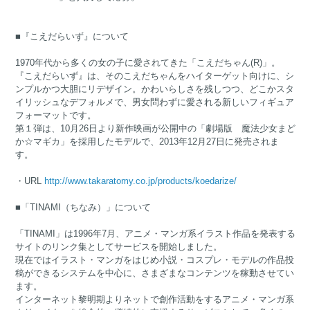
■『こえだらいず』について
1970年代から多くの女の子に愛されてきた「こえだちゃん(R)」。
『こえだらいず』は、そのこえだちゃんをハイターゲット向けに、シ
ンプルかつ大胆にリデザイン。かわいらしさを残しつつ、どこかスタ
イリッシュなデフォルメで、男女問わずに愛される新しいフィギュア
フォーマットです。
第１弾は、10月26日より新作映画が公開中の「劇場版 魔法少女まど
か☆マギカ」を採用したモデルで、2013年12月27日に発売されま
す。
・URL
http://www.takaratomy.co.jp/products/koedarize/
■「TINAMI（ちなみ）」について
「TINAMI」は1996年7月、アニメ・マンガ系イラスト作品を発表する
サイトのリンク集としてサービスを開始しました。
現在ではイラスト・マンガをはじめ小説・コスプレ・モデルの作品投
稿ができるシステムを中心に、さまざまなコンテンツを稼動させてい
ます。
インターネット黎明期よりネットで創作活動をするアニメ・マンガ系