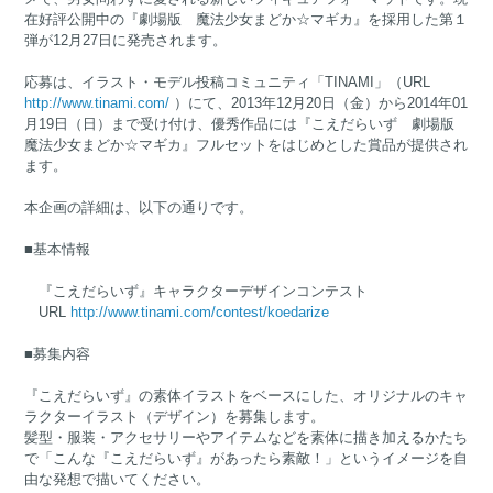
在好評公開中の『劇場版 魔法少女まどか☆マギカ』を採用した第１
弾が12月27日に発売されます。
応募は、イラスト・モデル投稿コミュニティ「TINAMI」（URL
http://www.tinami.com/
）にて、2013年12月20日（金）から2014年01
月19日（日）まで受け付け、優秀作品には『こえだらいず 劇場版
魔法少女まどか☆マギカ』フルセットをはじめとした賞品が提供され
ます。
本企画の詳細は、以下の通りです。
■基本情報
『こえだらいず』キャラクターデザインコンテスト
URL
http://www.tinami.com/contest/koedarize
■募集内容
『こえだらいず』の素体イラストをベースにした、オリジナルのキャ
ラクターイラスト（デザイン）を募集します。
髪型・服装・アクセサリーやアイテムなどを素体に描き加えるかたち
で「こんな『こえだらいず』があったら素敵！」というイメージを自
由な発想で描いてください。