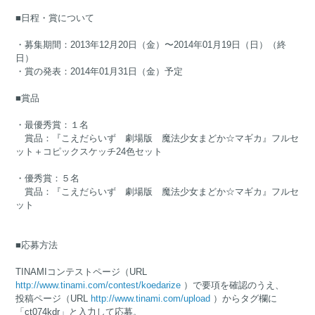
■日程・賞について
・募集期間：2013年12月20日（金）〜2014年01月19日（日）（終
日）
・賞の発表：2014年01月31日（金）予定
■賞品
・最優秀賞：１名
賞品：『こえだらいず 劇場版 魔法少女まどか☆マギカ』フルセ
ット＋コピックスケッチ24色セット
・優秀賞：５名
賞品：『こえだらいず 劇場版 魔法少女まどか☆マギカ』フルセ
ット
■応募方法
TINAMIコンテストページ（URL
http://www.tinami.com/contest/koedarize
）で要項を確認のうえ、
投稿ページ（URL
http://www.tinami.com/upload
）からタグ欄に
「ct074kdr」と入力して応募。